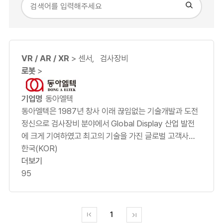
VR 교육
XR 솔루션
비즈니스 솔루션
메타버스
영상처리기술
모션캡쳐 촬영
항공촬영
통합관리시스템
VR / AR / XR
> 센서, 검사장비
검사장비
로봇
>
동아엘텍
동아엘텍은 1987년 창사 이래 끊임없는 기술개발과 도전
정신으로 검사장비 분야에서 Global Display 산업 발전
에 크게 기여하였고 최고의 기술을 가진 글로벌 고객사와
함께 성장해 왔습니다.
한국(KOR)
더보기
더불어 최고의 OLED 증착 장비기술을 보유한 ㈜ 선익시
95
스템과 함께 한국의 Display산업의 선도적 지위를 이끌어
가기 위해 전 임직원이 최선의 노력을 다하고 있습니다.
1
인공지능, 로봇, 카메라 센서 등을 활용하여 고객사의 Digi