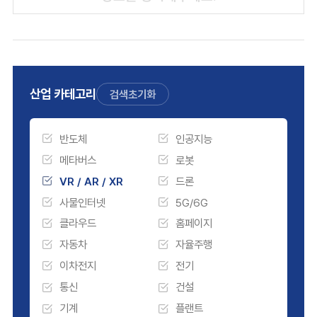
산업 카테고리
검색초기화
반도체
인공지능
메타버스
로봇
VR / AR / XR
드론
사물인터넷
5G/6G
클라우드
홈페이지
자동차
자율주행
이차전지
전기
통신
건설
기계
플랜트