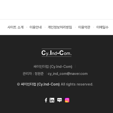
tal Transformation에 기여할 수 있는 신기술을 확보하
고 사업 다각화를 통해 새로운 동아엘텍으로 다시 태어나
도록 하겠습니다. 고객에게 가치를 제공하는 제품과 기술
을 창출하고, 직원과 환경을 항상 생각하는 새로운 리더십
사이트 소개
이용안내
개인정보처리방침
이용약관
이메일수집
으로 회사를 한단계 더 레벨업하고 운영하겠습니다.
급변하는 경영환경에서 새로운 경쟁력으로 이익을 창출하
고 인류사회에 기여할 것을 약속 드리고 앞으로도 고객과
주주를 최우선으로 생각하는 경영을 하도록 노력하겠습니
다.
싸이인더컴 (Cy.Ind-Com)
관리자 :
정원준
cy_ind_com@naver.com
©
싸이인더컴 (Cy.Ind-Com)
All rights reserved.