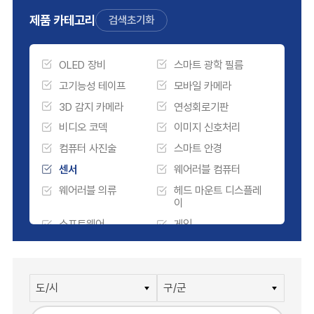
제품 카테고리
검색초기화
OLED 장비
스마트 광학 필름
고기능성 테이프
모바일 카메라
3D 감지 카메라
연성회로기판
비디오 코덱
이미지 신호처리
컴퓨터 사진술
스마트 안경
센서
웨어러블 컴퓨터
웨어러블 의류
헤드 마운트 디스플레
이
소프트웨어
게임
시각효과
컴퓨터 그래픽
미디어
부속물
시뮬레이션
VR 솔류션
Others
실시간 커뮤니케이션