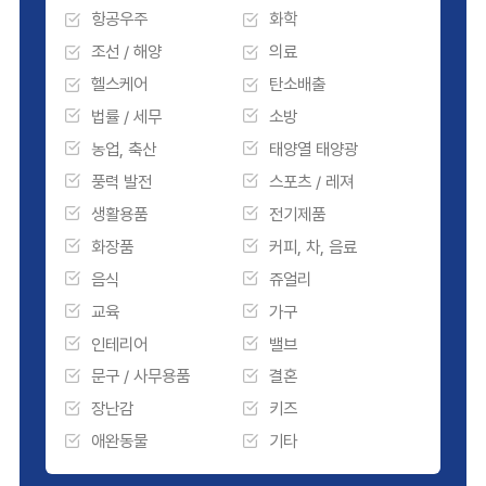
항공우주
화학
조선 / 해양
의료
헬스케어
탄소배출
법률 / 세무
소방
농업, 축산
태양열 태양광
풍력 발전
스포츠 / 레져
생활용품
전기제품
화장품
커피, 차, 음료
음식
쥬얼리
교육
가구
인테리어
밸브
문구 / 사무용품
결혼
장난감
키즈
애완동물
기타